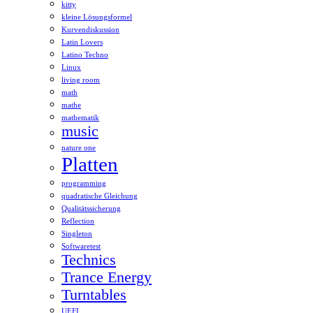
kitty
kleine Lösungsformel
Kurvendiskussion
Latin Lovers
Latino Techno
Linux
living room
math
mathe
mathematik
music
nature one
Platten
programming
quadratische Gleichung
Qualitätssicherung
Reflection
Singleton
Softwaretest
Technics
Trance Energy
Turntables
UEFI