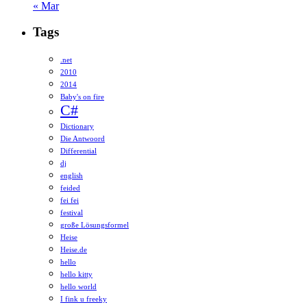
« Mar
Tags
.net
2010
2014
Baby's on fire
C#
Dictionary
Die Antwoord
Differential
dj
english
feided
fei fei
festival
große Lösungsformel
Heise
Heise.de
hello
hello kitty
hello world
I fink u freeky