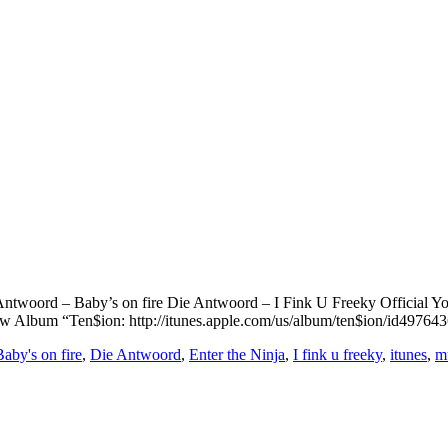
ie Antwoord – Baby’s on fire Die Antwoord – I Fink U Freeky Offic
 new Album “Ten$ion: http://itunes.apple.com/us/album/ten$ion/id497
Baby's on fire
,
Die Antwoord
,
Enter the Ninja
,
I fink u freeky
,
itunes
,
m