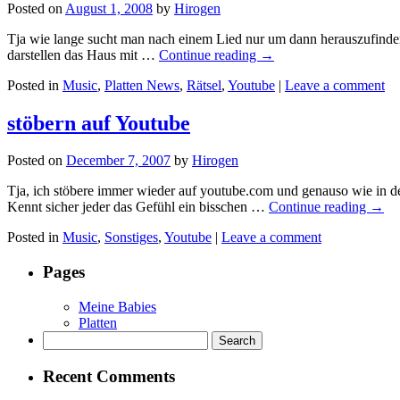
Posted on
August 1, 2008
by
Hirogen
Tja wie lange sucht man nach einem Lied nur um dann herauszufinden da
darstellen das Haus mit …
Continue reading
→
Posted in
Music
,
Platten News
,
Rätsel
,
Youtube
|
Leave a comment
stöbern auf Youtube
Posted on
December 7, 2007
by
Hirogen
Tja, ich stöbere immer wieder auf youtube.com und genauso wie in der
Kennt sicher jeder das Gefühl ein bisschen …
Continue reading
→
Posted in
Music
,
Sonstiges
,
Youtube
|
Leave a comment
Pages
Meine Babies
Platten
Search
for:
Recent Comments