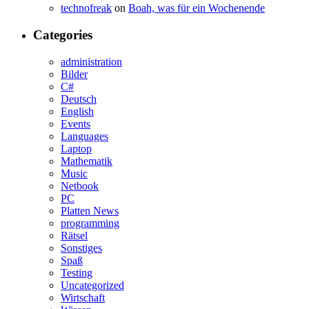
technofreak
on
Boah, was für ein Wochenende
Categories
administration
Bilder
C#
Deutsch
English
Events
Languages
Laptop
Mathematik
Music
Netbook
PC
Platten News
programming
Rätsel
Sonstiges
Spaß
Testing
Uncategorized
Wirtschaft