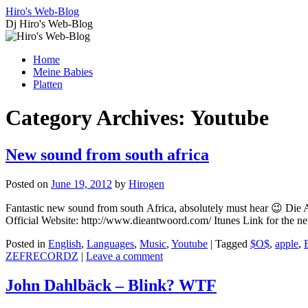
Skip
Hiro's Web-Blog
to
Dj Hiro's Web-Blog
content
Home
Meine Babies
Platten
Category Archives:
Youtube
New sound from south africa
Posted on
June 19, 2012
by
Hirogen
Fantastic new sound from south Africa, absolutely must hear 😉 D
Official Website: http://www.dieantwoord.com/ Itunes Link for the
Posted in
English
,
Languages
,
Music
,
Youtube
|
Tagged
$O$
,
apple
,
ZEFRECORDZ
|
Leave a comment
John Dahlbäck – Blink? WTF