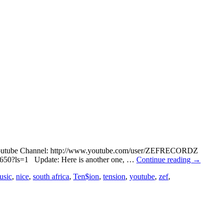
ial Youtube Channel: http://www.youtube.com/user/ZEFRECORDZ
643650?ls=1 Update: Here is another one, …
Continue reading
→
usic
,
nice
,
south africa
,
Ten$ion
,
tension
,
youtube
,
zef
,