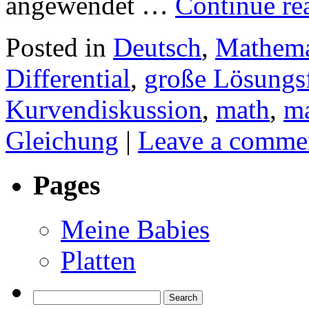
angewendet …
Continue r
Posted in
Deutsch
,
Mathema
Differential
,
große Lösungs
Kurvendiskussion
,
math
,
m
Gleichung
|
Leave a comme
Pages
Meine Babies
Platten
Search
for: