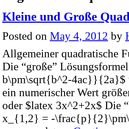
Kleine und Große Quad
Posted on
May 4, 2012
by
Allgemeiner quadratische F
Die “große” Lösungsformel:
b\pm\sqrt{b^2-4ac}}{2a}$ 
ein numerischer Wert größer
oder $latex 3x^2+2x$ Die “
x_{1,2} = -\frac{p}{2}\pm\